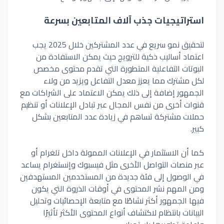
استراتيجيات
جذب
آلاف
المتابعين
بسرعة
لتحقيق
نمو
سريع
في
عدد
المشتركين
خلال
2025
يجب
اعتماد
أساليب
ذكية
للترويج
حيث
يمكن
الاستفادة
من
البوتات
التفاعلية
المتطورة
التي
تقدم
محتوى
مخصص
لكل
مشترك
مما
يعزز
معدل
التفاعل
ويزيد
من
ولاء
الجمهور
إضافة
إلى
ذلك
يمكن
الاعتماد
على
الشراكات
مع
قنوات
أخرى
من
نفس
المجال
عبر
تبادل
الإعلانات
أو
تنظيم
حملات
مشتركة
تساهم
في
زيادة
عدد
المتابعين
بشكل
كبير.
كما
أن
الاستثمار
في
الإعلانات
الممولة
داخل
تلغرام
أو
عبر
منصات
التواصل
الأخرى
مثل
فيسبوك
وإنستغرام
يساعد
في
الوصول
إلى
فئة
جديدة
من
المستخدمين
المستهدفين
ومن
المهم
نشر
المحتوى
في
أوقات
الذروة
التي
يكون
فيها
الجمهور
أكثر
نشاطًا
مع
متابعة
الإحصائيات
وتحليل
البيانات
بانتظام
لاكتشاف
أنواع
المحتوى
الأكثر
تأثيرًا