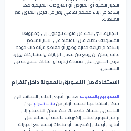
الأخبار التقنية أو العروض أو الشروحات التعليمية مما
يساعد في بناء مجتمع تفاعلي يعزز من فرص التعاون مع
العلامات.
التجارية.
التي تبحث عن قنوات للوصول إلى جمهورها
المستهدف كذلك فإن الاعتماد على النشر المنتظم
باستخدام صياغة جذابة وصور أو مقاطع مرئية ذات جودة
عالية يمكن أن يرفع من معدل الزيارات والمشاركات ويزيد
فرص الحصول على صفقات رعاية أو إعلانات مدفوعة في
المستقبل.
الاستفادة
من
التسويق
بالعمولة
داخل
تلغرام
التسويق
بالعمولة
يعد
من
أقوى
الطرق
المجانية
التي
يمكن
استخدامها
لتحقيق
أرباح
من
قناة
تلغرام
دون
الحاجة
إلى
منتجات
خاصة
بك
حيث
يمكن
الانضمام
إلى
برامج
تسويق
لمتاجر
إلكترونية
عالمية
أو
محلية
مثل
أمازون
أو
علي
إكسبريس
أو
منصات
رقمية
لبيع
الدورات