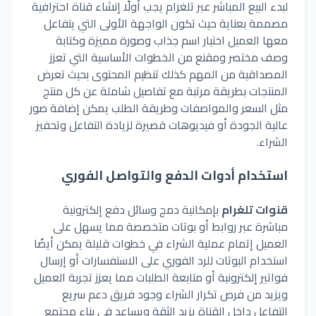
لبدء البيع المباشر عبر
تلغرام
يجب أولًا إنشاء قناة احترافية
مصممة بعناية حيث تكون الواجهة الأولى التي يتفاعل
معها العميل اختيار اسم جذاب وصورة مميزة وكتابة
وصف مختصر ومقنع من الخطوات الأساسية التي تعزز
المصداقية من المهم كذلك تنظيم المحتوى بحيث تعرض
المنتجات
بطريقة
مرتبة مع تفاصيل شاملة عن كل منتج
مثل
السعر والمواصفات وطريقة الطلب يمكن إضافة صور
عالية الجودة أو فيديوهات قصيرة لزيادة التفاعل وتحفيز
الشراء.
استخدام أدوات الدفع والتواصل الفوري
قنوات تلغرام
بإمكانية
دمج
وسائل دفع إلكترونية
مباشرة عبر روابط أو
بوتات
متخصصة مما يسهل على
العميل إتمام عملية الشراء في خطوات قليلة يمكن أيضًا
استخدام
البوتات
للرد الفوري على الاستفسارات أو إرسال
فواتير
إلكترونية أو متابعة الطلبات مما يعزز تجربة العميل
ويزيد من فرص تكرار الشراء وجود فريق دعم سريع
التفاعل داخل القناة يزيد الثقة ويساعد في بناء مجتمع