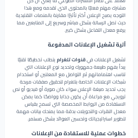
تعتمد على نظام الاشتراك الطوعي ما يعني أن كل
مشترك مهتم فعليًا بالمحتوى الذي تقدمه ومع هذا
التوجه يصبح الإعلان أكثر تأثيرًا مقارنة بالمنصات التقليدية
حيث تصل الرسالة بشكل مباشر وسريع إلى المتابعين مما
يرفع معدل التفاعل بشكل كبير.
آلية تشغيل الإعلانات المدفوعة
تشغيل الإعلانات في
قنوات تلغرام
يتطلب تخطيطًا تقنيًا
يبدأ بفهم طبيعة
جمهورك
وتحديد نوع الإعلانات التي
تناسب اهتماماتهم ثم التواصل مع المعلنين أو استخدام
شبكات الإعلانات الخاصة بتلغرام لتحقيق صفقات مربحة
يجب تحديد صيغة الإعلان سواء كان صورة أو فيديو أو نص
ترويجي مع مراعاة أن يكون جذابا وواضحًا كما يمكن
الاستفادة
من
الروابط المخصصة التي تسمح بقياس
معدل
النقرات والتحويلات بدقة مما يمنحك بيانات مهمة
لتطوير استراتيجياتك وتحسين العوائد بشكل مستمر.
خطوات عملية للاستفادة من الإعلانات