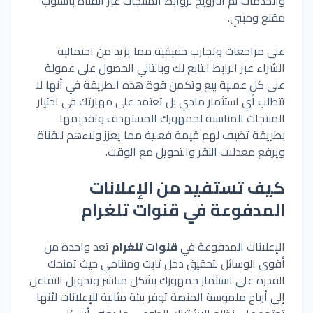
والخدمات
ثم
الترويج
لروابط
المنتجات
عبر
القناة
بأسلوب
مقنع
ومبني.
على
مراجعات
وتجارب
حقيقية
مما
يزيد
من
احتمالية
الشراء
عبر
الرابط
التابع
لك
وبالتالي
الحصول
على
عمولة
على
كل
عملية
بيع
وتكمن
قوة
هذه
الطريقة
في
أنها
لا
تتطلب
أي
استثمار
مادي
بل
تعتمد
على
مهارتك
في
اختيار
المنتجات
المناسبة
لجمهورك
المستهدف
وتقديمها
بطريقة
تضيف
لهم
قيمة
فعلية
مما
يعزز
ولاءهم
للقناة
ويرفع
معدلات
النقر
والتحويل
مع
الوقت.
كيف تستفيد من الإعلانات
المدفوعة في قنوات تلغرام
الإعلانات المدفوعة في
قنوات تلغرام
تعد واحدة من
أقوى الوسائل لتحقيق دخل ثابت ومتنامي حيث تمنحك
القدرة على استثمار جمهورك بشكل مباشر وتحويل التفاعل
إلى أرباح ملموسة المنصة توفر بيئة مثالية
للإعلانات
لأنها