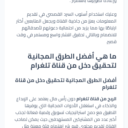
وإعادة
تطويرها
باستمرار
.
وعليك استخدام
أسلوب
السرد
القصصي
في
تقديم
المعلومات
يعزز
من
جاذبية
القناة
ويجعل
المتابعين
أكثر
ارتباطًا
بها
مما
يزيد
من
احتمالية
دعوتهم
لأصدقائهم
للانضمام
وبالتالي
تحقيق
انتشار
واسع
ومستمر
في
وقت
قصير.
ما هي أفضل الطرق المجانية
لتحقيق دخل من قناة تلغرام
أفضل الطرق المجانية لتحقيق دخل من قناة
تلغرام
الربح من قناة تلغرام
دون رأس مال يعتمد على الإبداع
والذكاء في استغلال الأدوات المجانية التي يوفرها
التطبيق مع دمج استراتيجيات تسويق رقمية فعالة لجذب
أكبر عدد من المشتركين المستهدفين حيث يمكن لصاحب
القناة تقديم محتوى قيم يثير اهتمام فئة معينة مثل