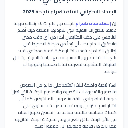
الإعداد الاحترافي لقناة تلغرام ناجحة
2025
إن
إنشاء قناة تلغرام
ناجحة في عام
2025
يتطلب فهما
عميقا للتطورات التقنية التي شهدتها المنصة حيث أصبح
التنافس على جذب المتابعين أكبر من أي وقت مضى
ولتحقيق النجاح يجب أن تبدأ من مرحلة التخطيط قبل
إطلاق القناة إذ يتوجب اختيار فكرة قوية ومحتوى فريد
يلبي حاجة الجمهور المستهدف مع دراسة السوق وتحليل
القنوات المشابهة لمعرفة نقاط ضعفها وقوتها ثم
صياغة.
استراتيجية واضحة للنشر تعتمد على مزيج من النصوص
والصور والفيديوهات القصيرة والتصاميم الجذابة التي تعزز
هوية القناة وتبني الثقة بينك وبين المشتركين كما أن
اختيار اسم احترافي ووصف مختصر جذاب يحتوي على
كلمات مفتاحية ملائمة يساعد في تحسين ظهور القناة
في نتائج البحث داخل تلغرام وفي محركات البحث الخارجية
مما يزيد من فرصة وصولها إلى جمهور أوسع.