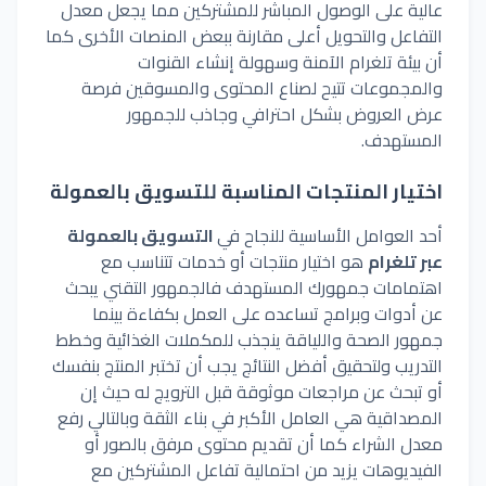
عالية على الوصول المباشر للمشتركين مما يجعل معدل
التفاعل والتحويل أعلى مقارنة ببعض المنصات الأخرى كما
أن بيئة تلغرام الآمنة وسهولة إنشاء القنوات
والمجموعات تتيح لصناع المحتوى والمسوقين فرصة
عرض العروض بشكل احترافي وجاذب للجمهور
المستهدف.
اختيار المنتجات المناسبة للتسويق بالعمولة
أحد العوامل
الأساسية
للنجاح في
التسويق بالعمولة
عبر تلغرام
هو اختيار منتجات أو خدمات تتناسب مع
اهتمامات جمهورك المستهدف فالجمهور التقني يبحث
عن أدوات وبرامج تساعده على العمل بكفاءة بينما
جمهور الصحة واللياقة ينجذب للمكملات الغذائية وخطط
التدريب ولتحقيق
أفضل
النتائج يجب أن تختبر المنتج بنفسك
أو
تبحث عن مراجعات موثوقة قبل الترويج له حيث إن
المصداقية هي العامل الأكبر في بناء الثقة وبالتالي رفع
معدل الشراء كما أن تقديم محتوى مرفق بالصور أو
الفيديوهات يزيد من
احتمالية
تفاعل المشتركين مع